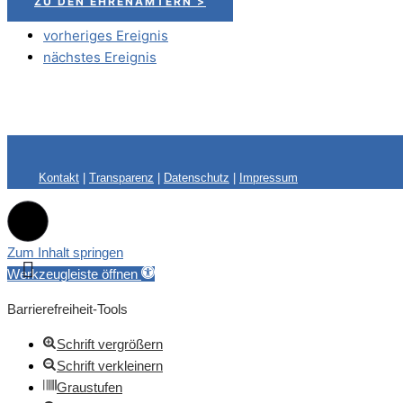
ZU DEN EHRENÄMTERN >
vorheriges Ereignis
nächstes Ereignis
Kontakt
|
Transparenz
|
Datenschutz
|
Impressum
Zum Inhalt springen
Werkzeugleiste öffnen
Barrierefreiheit-Tools
Schrift vergrößern
Schrift verkleinern
Graustufen