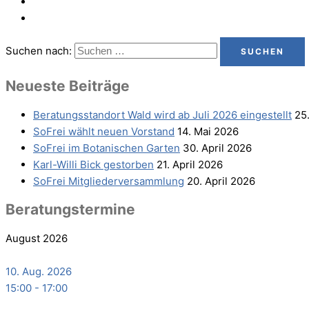
Suchen nach:
Neu­es­te Beiträge
Bera­tungs­stand­ort Wald wird ab Juli 2026 eingestellt
25
SoFrei wählt neu­en Vorstand
14. Mai 2026
SoFrei im Bota­ni­schen Garten
30. April 2026
Karl-Wil­li Bick gestorben
21. April 2026
SoFrei Mit­glie­der­ver­samm­lung
20. April 2026
Bera­tungs­ter­mi­ne
August 2026
10. Aug. 2026
15:00
-
17:00