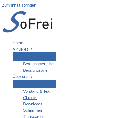
Zum Inhalt springen
Home
Aktu­el­les
Bera­tungs­ter­mi­ne
Bera­tungs­or­te
Über uns
Vor­stand & Team
Chro­nik
Down­loads
Schirm­herr
Trans­pa­renz