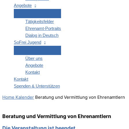
Ange­bo­te
Tätig­keits­fel­der
Ehren­amt-Por­­traits
Dia­log in Deutsch
SoFrei Jugend
Über uns
Ange­bo­te
Kon­takt
Kon­takt
Spen­den & Unterstützen
Home
Kalender
Bera­tung und Ver­mitt­lung von Ehrenamtlern
Bera­tung und Ver­mitt­lung von Ehrenamtlern
Die Veranstaltung ist beendet.