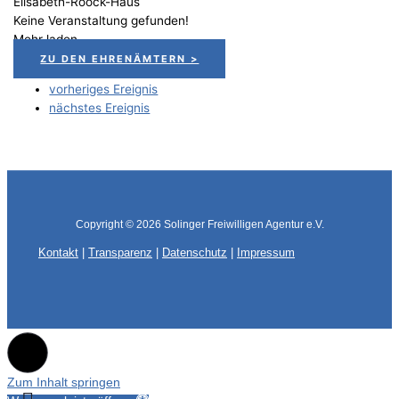
Elisabeth-Roock-Haus
Keine Veranstaltung gefunden!
Mehr laden
ZU DEN EHRENÄMTERN >
vorheriges Ereignis
nächstes Ereignis
Copyright © 2026
Solinger Freiwilligen Agentur e.V.
Kontakt
|
Transparenz
|
Datenschutz
|
Impressum
Zum Inhalt springen