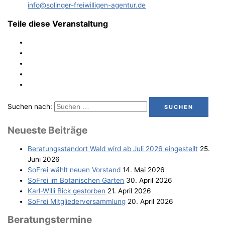
info@solinger-freiwilligen-agentur.de
Teile diese Veranstaltung
Suchen nach:
Neu­es­te Beiträge
Bera­tungs­stand­ort Wald wird ab Juli 2026 eingestellt
25.
Juni 2026
SoFrei wählt neu­en Vorstand
14. Mai 2026
SoFrei im Bota­ni­schen Garten
30. April 2026
Karl-Wil­li Bick gestorben
21. April 2026
SoFrei Mit­glie­der­ver­samm­lung
20. April 2026
Bera­tungs­ter­mi­ne