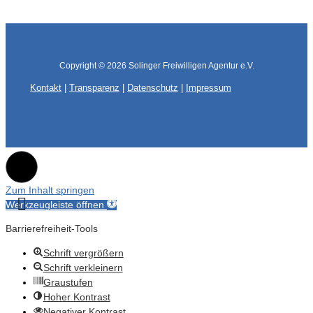
Copyright © 2026
Solinger Freiwilligen Agentur e.V.
Kontakt
|
Transparenz
|
Datenschutz
|
Impressum
Zum Inhalt springen
Werkzeugleiste öffnen
Barrierefreiheit-Tools
Schrift vergrößern
Schrift verkleinern
Graustufen
Hoher Kontrast
Negativer Kontrast