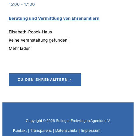
15:00
-
17:00
Bera­tung und Ver­mitt­lung von Ehrenamtlern
Elisabeth-Roock-Haus
Keine Veranstaltung gefunden!
Mehr laden
ZU DEN EHRENÄMTERN >
Copyright © 2026
Solinger Freiwilligen Agentur e.V.
Kontakt
|
Transparenz
|
Datenschutz
|
Impressum