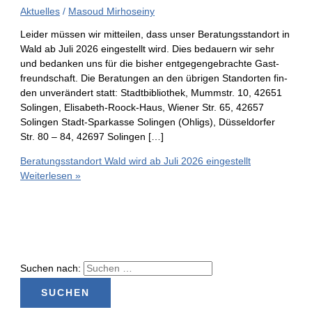
Aktuelles
/
Masoud Mirhoseiny
Lei­der müs­sen wir mit­tei­len, dass unser Bera­tungs­stand­ort in
Wald ab Juli 2026 ein­ge­stellt wird. Dies bedau­ern wir sehr
und bedan­ken uns für die bis­her ent­ge­gen­ge­brach­te Gast­
freund­schaft. Die Bera­tun­gen an den übri­gen Stand­or­ten fin­
den unver­än­dert statt: Stadt­bi­blio­thek, Mumm­str. 10, 42651
Solin­gen, Eli­­sa­­beth-Roock-Haus, Wie­ner Str. 65, 42657
Solin­gen Stadt-Spar­­kas­­se Solin­gen (Ohligs), Düs­sel­dor­fer
Str. 80 – 84, 42697 Solingen […]
Bera­tungs­stand­ort Wald wird ab Juli 2026 eingestellt
Weiterlesen »
Suchen nach: