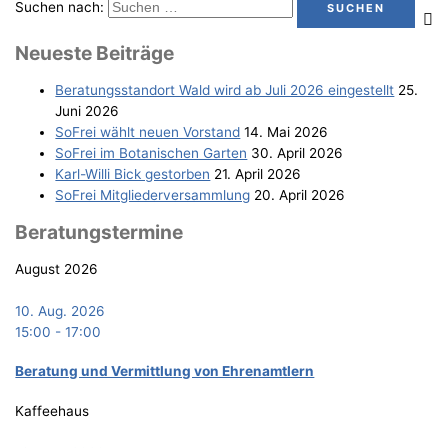
Suchen nach:
Neu­es­te Beiträge
Bera­tungs­stand­ort Wald wird ab Juli 2026 eingestellt
25.
Juni 2026
SoFrei wählt neu­en Vorstand
14. Mai 2026
SoFrei im Bota­ni­schen Garten
30. April 2026
Karl-Wil­li Bick gestorben
21. April 2026
SoFrei Mit­glie­der­ver­samm­lung
20. April 2026
Bera­tungs­ter­mi­ne
August 2026
10. Aug. 2026
15:00
-
17:00
Bera­tung und Ver­mitt­lung von Ehrenamtlern
Kaffeehaus