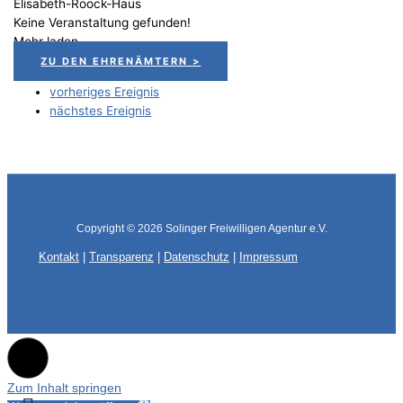
Elisabeth-Roock-Haus
Keine Veranstaltung gefunden!
Mehr laden
ZU DEN EHRENÄMTERN >
vorheriges Ereignis
nächstes Ereignis
Copyright © 2026
Solinger Freiwilligen Agentur e.V.
Kontakt
|
Transparenz
|
Datenschutz
|
Impressum
Zum Inhalt springen