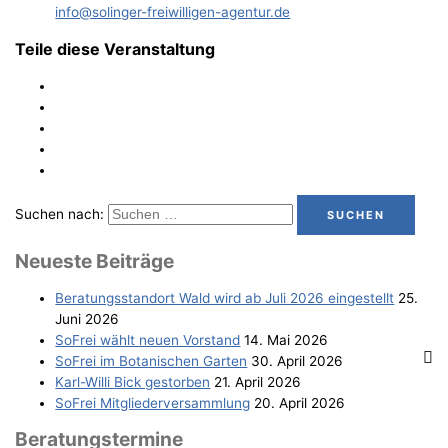
info@solinger-freiwilligen-agentur.de
Teile diese Veranstaltung
Suchen nach:
Neu­es­te Beiträge
Bera­tungs­stand­ort Wald wird ab Juli 2026 eingestellt
25.
Juni 2026
SoFrei wählt neu­en Vorstand
14. Mai 2026
SoFrei im Bota­ni­schen Garten
30. April 2026
Karl-Wil­li Bick gestorben
21. April 2026
SoFrei Mit­glie­der­ver­samm­lung
20. April 2026
Bera­tungs­ter­mi­ne