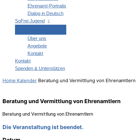
Ehren­amt-Por­­traits
Dia­log in Deutsch
SoFrei Jugend
Über uns
Ange­bo­te
Kon­takt
Kon­takt
Spen­den & Unterstützen
Home
Kalender
Bera­tung und Ver­mitt­lung von Ehrenamtlern
Bera­tung und Ver­mitt­lung von Ehrenamtlern
Bera­tung und Ver­mitt­lung von Ehrenamtlern
Die Veranstaltung ist beendet.
Datum