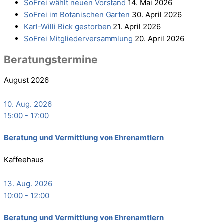
SoFrei wählt neu­en Vorstand
14. Mai 2026
SoFrei im Bota­ni­schen Garten
30. April 2026
Karl-Wil­li Bick gestorben
21. April 2026
SoFrei Mit­glie­der­ver­samm­lung
20. April 2026
Bera­tungs­ter­mi­ne
August 2026
10. Aug. 2026
15:00
-
17:00
Bera­tung und Ver­mitt­lung von Ehrenamtlern
Kaffeehaus
13. Aug. 2026
10:00
-
12:00
Bera­tung und Ver­mitt­lung von Ehrenamtlern