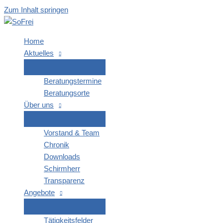
Zum Inhalt springen
Home
Aktu­el­les
Bera­tungs­ter­mi­ne
Bera­tungs­or­te
Über uns
Vor­stand & Team
Chro­nik
Down­loads
Schirm­herr
Trans­pa­renz
Ange­bo­te
Tätig­keits­fel­der