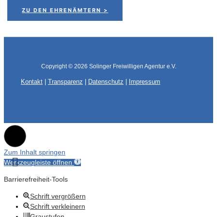
ZU DEN EHRENÄMTERN >
Copyright © 2026
Solinger Freiwilligen Agentur e.V.
Kontakt
|
Transparenz
|
Datenschutz
|
Impressum
Zum Inhalt springen
Werkzeugleiste öffnen
Barrierefreiheit-Tools
Schrift vergrößern
Schrift verkleinern
Graustufen