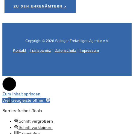
ZU DEN EHRENÄMTERN >
Copyright © 2026
Solinger Freiwilligen Agentur e.V.
Kontakt
|
Transparenz
|
Datenschutz
|
Impressum
Zum Inhalt springen
Werkzeugleiste öffnen
Barrierefreiheit-Tools
Schrift vergrößern
Schrift verkleinern
Graustufen