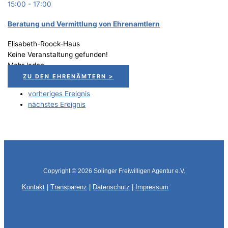
15:00
-
17:00
Bera­tung und Ver­mitt­lung von Ehrenamtlern
Elisabeth-Roock-Haus
Keine Veranstaltung gefunden!
Mehr laden
ZU DEN EHRENÄMTERN >
vorheriges Ereignis
nächstes Ereignis
Copyright © 2026
Solinger Freiwilligen Agentur e.V.
Kontakt
|
Transparenz
|
Datenschutz
|
Impressum