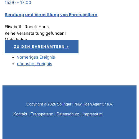
15:00
-
17:00
Bera­tung und Ver­mitt­lung von Ehrenamtlern
Elisabeth-Roock-Haus
Keine Veranstaltung gefunden!
Mehr laden
ZU DEN EHRENÄMTERN >
vorheriges Ereignis
nächstes Ereignis
Copyright © 2026
Solinger Freiwilligen Agentur e.V.
Kontakt
|
Transparenz
|
Datenschutz
|
Impressum