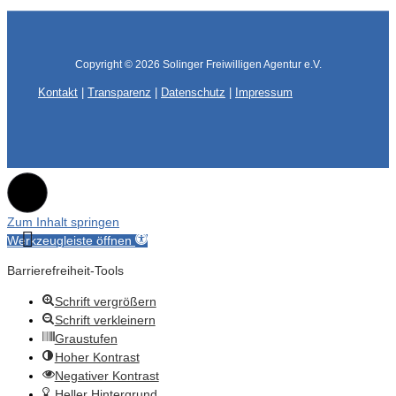
Copyright © 2026
Solinger Freiwilligen Agentur e.V.
Kontakt
|
Transparenz
|
Datenschutz
|
Impressum
Zum Inhalt springen
Werkzeugleiste öffnen
Barrierefreiheit-Tools
Schrift vergrößern
Schrift verkleinern
Graustufen
Hoher Kontrast
Negativer Kontrast
Heller Hintergrund