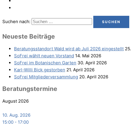
Suchen nach:
Neu­es­te Beiträge
Bera­tungs­stand­ort Wald wird ab Juli 2026 eingestellt
25
SoFrei wählt neu­en Vorstand
14. Mai 2026
SoFrei im Bota­ni­schen Garten
30. April 2026
Karl-Wil­li Bick gestorben
21. April 2026
SoFrei Mit­glie­der­ver­samm­lung
20. April 2026
Bera­tungs­ter­mi­ne
August 2026
10. Aug. 2026
15:00
-
17:00