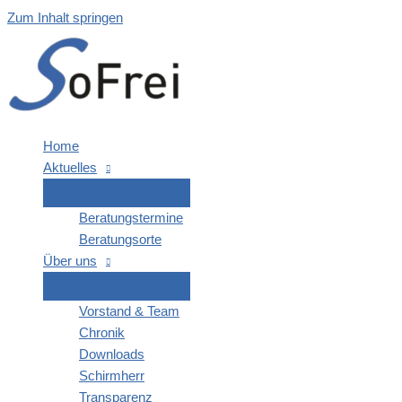
Zum Inhalt springen
Home
Aktu­el­les
Bera­tungs­ter­mi­ne
Bera­tungs­or­te
Über uns
Vor­stand & Team
Chro­nik
Down­loads
Schirm­herr
Trans­pa­renz