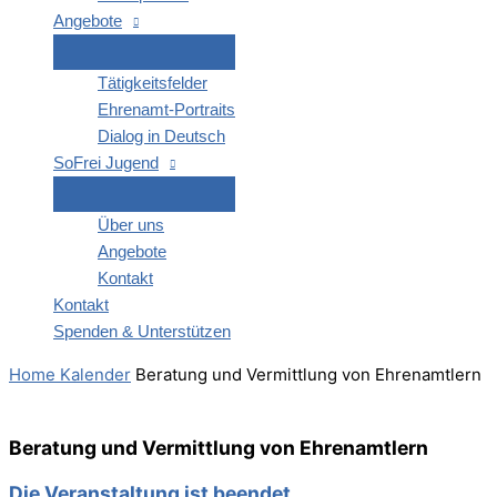
Ange­bo­te
Tätig­keits­fel­der
Ehren­amt-Por­­traits
Dia­log in Deutsch
SoFrei Jugend
Über uns
Ange­bo­te
Kon­takt
Kon­takt
Spen­den & Unterstützen
Home
Kalender
Bera­tung und Ver­mitt­lung von Ehrenamtlern
Bera­tung und Ver­mitt­lung von Ehrenamtlern
Die Veranstaltung ist beendet.