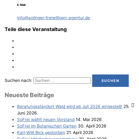
E-Mail
info@solinger-freiwilligen-agentur.de
Teile diese Veranstaltung
Suchen nach:
Neu­es­te Beiträge
Bera­tungs­stand­ort Wald wird ab Juli 2026 eingestellt
25.
Juni 2026
SoFrei wählt neu­en Vorstand
14. Mai 2026
SoFrei im Bota­ni­schen Garten
30. April 2026
Karl-Wil­li Bick gestorben
21. April 2026
SoFrei Mit­glie­der­ver­samm­lung
20. April 2026