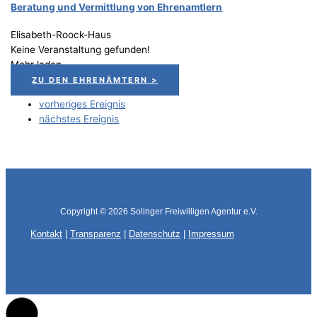
Bera­tung und Ver­mitt­lung von Ehrenamtlern
Elisabeth-Roock-Haus
Keine Veranstaltung gefunden!
Mehr laden
ZU DEN EHRENÄMTERN >
vorheriges Ereignis
nächstes Ereignis
Copyright © 2026
Solinger Freiwilligen Agentur e.V.
Kontakt
|
Transparenz
|
Datenschutz
|
Impressum