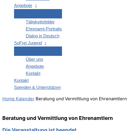
Ange­bo­te
Tätig­keits­fel­der
Ehren­amt-Por­­traits
Dia­log in Deutsch
SoFrei Jugend
Über uns
Ange­bo­te
Kon­takt
Kon­takt
Spen­den & Unterstützen
Home
Kalender
Bera­tung und Ver­mitt­lung von Ehrenamtlern
Bera­tung und Ver­mitt­lung von Ehrenamtlern
Die Veranstaltung ist beendet.