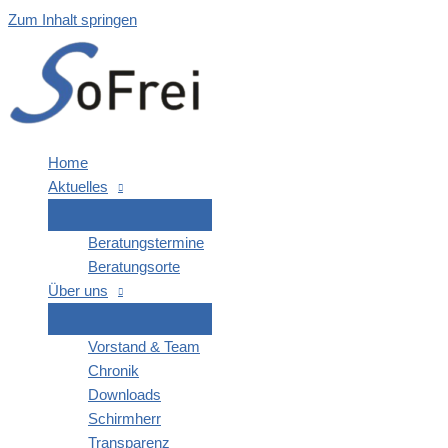
Zum Inhalt springen
Home
Aktu­el­les
Bera­tungs­ter­mi­ne
Bera­tungs­or­te
Über uns
Vor­stand & Team
Chro­nik
Down­loads
Schirm­herr
Trans­pa­renz