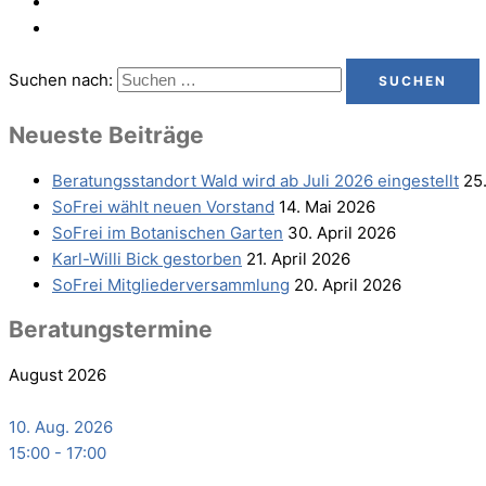
Suchen nach:
Neu­es­te Beiträge
Bera­tungs­stand­ort Wald wird ab Juli 2026 eingestellt
25
SoFrei wählt neu­en Vorstand
14. Mai 2026
SoFrei im Bota­ni­schen Garten
30. April 2026
Karl-Wil­li Bick gestorben
21. April 2026
SoFrei Mit­glie­der­ver­samm­lung
20. April 2026
Bera­tungs­ter­mi­ne
August 2026
10. Aug. 2026
15:00
-
17:00