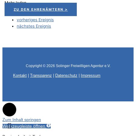
Mehr laden
ZU DEN EHRENÄMTERN >
vorheriges Ereignis
nächstes Ereignis
Copyright © 2026
Solinger Freiwilligen Agentur e.V.
Kontakt
|
Transparenz
|
Datenschutz
|
Impressum
Zum Inhalt springen
Werkzeugleiste öffnen