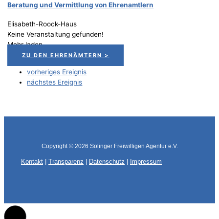
Bera­tung und Ver­mitt­lung von Ehrenamtlern
Elisabeth-Roock-Haus
Keine Veranstaltung gefunden!
Mehr laden
ZU DEN EHRENÄMTERN >
vorheriges Ereignis
nächstes Ereignis
Copyright © 2026
Solinger Freiwilligen Agentur e.V.
Kontakt
|
Transparenz
|
Datenschutz
|
Impressum