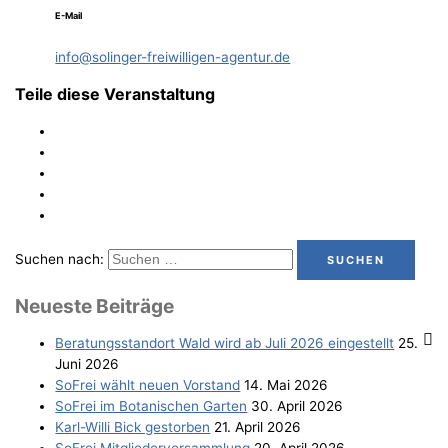
E-Mail
info@solinger-freiwilligen-agentur.de
Teile diese Veranstaltung
Suchen nach:
Neu­es­te Beiträge
Bera­tungs­stand­ort Wald wird ab Juli 2026 eingestellt
25.
Juni 2026
SoFrei wählt neu­en Vorstand
14. Mai 2026
SoFrei im Bota­ni­schen Garten
30. April 2026
Karl-Wil­li Bick gestorben
21. April 2026
SoFrei Mit­glie­der­ver­samm­lung
20. April 2026