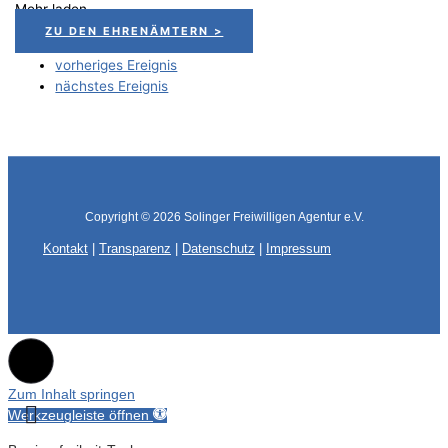
Mehr laden
ZU DEN EHRENÄMTERN >
vorheriges Ereignis
nächstes Ereignis
Copyright © 2026
Solinger Freiwilligen Agentur e.V.
Kontakt
|
Transparenz
|
Datenschutz
|
Impressum
Zum Inhalt springen
Werkzeugleiste öffnen