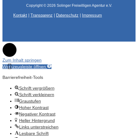
Copyright © 2026
Solinger Freiwilligen Agentur e.V.
Kontakt
|
Transparenz
|
Datenschutz
|
Impressum
Zum Inhalt springen
Werkzeugleiste öffnen
Barrierefreiheit-Tools
Schrift vergrößern
Schrift verkleinern
Graustufen
Hoher Kontrast
Negativer Kontrast
Heller Hintergrund
Links unterstreichen
Lesbare Schrift