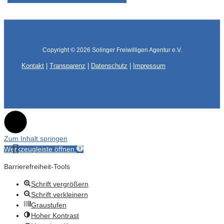
Copyright © 2026
Solinger Freiwilligen Agentur e.V.
Kontakt
|
Transparenz
|
Datenschutz
|
Impressum
Zum Inhalt springen
Werkzeugleiste öffnen
Barrierefreiheit-Tools
Schrift vergrößern
Schrift verkleinern
Graustufen
Hoher Kontrast