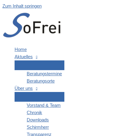
Zum Inhalt springen
Home
Aktu­el­les
Bera­tungs­ter­mi­ne
Bera­tungs­or­te
Über uns
Vor­stand & Team
Chro­nik
Down­loads
Schirm­herr
Trans­pa­renz