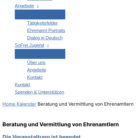
Ange­bo­te
Tätig­keits­fel­der
Ehren­amt-Por­­traits
Dia­log in Deutsch
SoFrei Jugend
Über uns
Ange­bo­te
Kon­takt
Kon­takt
Spen­den & Unterstützen
Home
Kalender
Bera­tung und Ver­mitt­lung von Ehrenamtlern
Bera­tung und Ver­mitt­lung von Ehrenamtlern
Die Veranstaltung ist beendet.