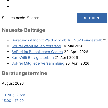
Suchen nach:
Neu­es­te Beiträge
Bera­tungs­stand­ort Wald wird ab Juli 2026 eingestellt
25
SoFrei wählt neu­en Vorstand
14. Mai 2026
SoFrei im Bota­ni­schen Garten
30. April 2026
Karl-Wil­li Bick gestorben
21. April 2026
SoFrei Mit­glie­der­ver­samm­lung
20. April 2026
Bera­tungs­ter­mi­ne
August 2026
10. Aug. 2026
15:00
-
17:00