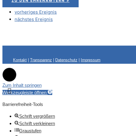
ZU DEN EHRENÄMTERN >
vorheriges Ereignis
nächstes Ereignis
Kontakt
|
Transparenz
|
Datenschutz
|
Impressum
Zum Inhalt springen
Werkzeugleiste öffnen
Barrierefreiheit-Tools
Schrift vergrößern
Schrift verkleinern
Graustufen