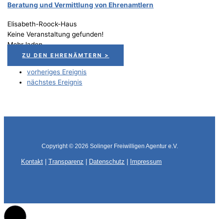
Bera­tung und Ver­mitt­lung von Ehrenamtlern
Elisabeth-Roock-Haus
Keine Veranstaltung gefunden!
Mehr laden
ZU DEN EHRENÄMTERN >
vorheriges Ereignis
nächstes Ereignis
Copyright © 2026
Solinger Freiwilligen Agentur e.V.
Kontakt
|
Transparenz
|
Datenschutz
|
Impressum