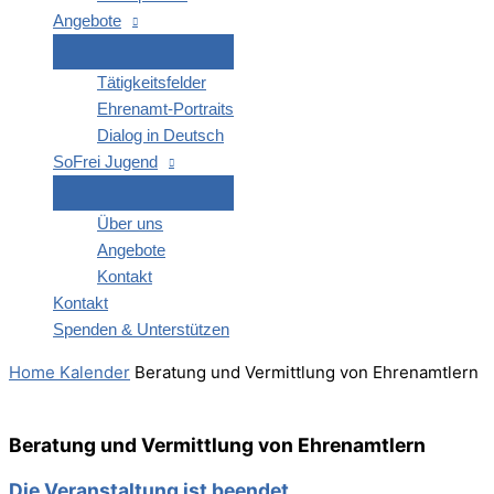
Ange­bo­te
Tätig­keits­fel­der
Ehren­amt-Por­­traits
Dia­log in Deutsch
SoFrei Jugend
Über uns
Ange­bo­te
Kon­takt
Kon­takt
Spen­den & Unterstützen
Home
Kalender
Bera­tung und Ver­mitt­lung von Ehrenamtlern
Bera­tung und Ver­mitt­lung von Ehrenamtlern
Die Veranstaltung ist beendet.