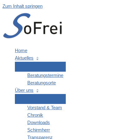
Zum Inhalt springen
Home
Aktu­el­les
Bera­tungs­ter­mi­ne
Bera­tungs­or­te
Über uns
Vor­stand & Team
Chro­nik
Down­loads
Schirm­herr
Trans­pa­renz