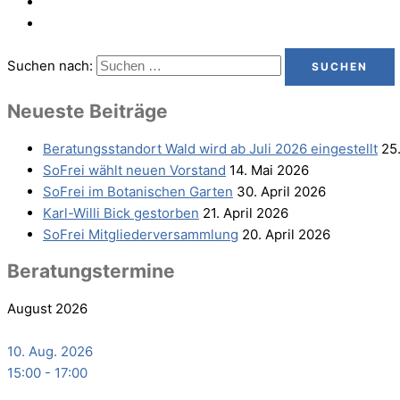
Suchen nach:
Neu­es­te Beiträge
Bera­tungs­stand­ort Wald wird ab Juli 2026 eingestellt
25
SoFrei wählt neu­en Vorstand
14. Mai 2026
SoFrei im Bota­ni­schen Garten
30. April 2026
Karl-Wil­li Bick gestorben
21. April 2026
SoFrei Mit­glie­der­ver­samm­lung
20. April 2026
Bera­tungs­ter­mi­ne
August 2026
10. Aug. 2026
15:00
-
17:00