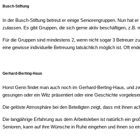
Busch-Stif­tung
In der Busch-Stif­tung betreut er eini­ge Senio­ren­grup­pen. Nun hat er
zu­las­sen. Es gibt Grup­pen, die sich ger­ne aktiv beschäf­ti­gen, z.B. m
Für die Grup­pen sind min­des­tens 2, wenn nicht sogar 3 Betreu­er zu
eine gewis­se indi­vi­du­el­le Betreu­ung tat­säch­lich mög­lich ist. Oft
Ger­hard-Ber­ting-Haus
Horst Genn fin­det man auch noch im Ger­hard-Ber­ting-Haus, und zw
gesun­gen oder ein Witz prä­sen­tiert oder eine Geschich­te vorgelese
Die gelös­te Atmo­sphä­re bei den Betei­lig­ten zeigt, dass mit ihnen ach
Die lang­jäh­ri­ge Erfah­rung aus dem Arbeits­le­ben ist natür­lich ein gr
Senio­ren, kann auf ihre Wün­sche in Ruhe ein­ge­hen und ihnen so ei