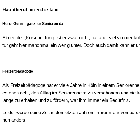
Haupt­be­ruf:
im Ruhestand
Horst Genn – ganz für Senio­ren da
Ein ech­ter „Köl­sche Jong“ ist er zwar nicht, hat aber viel von der köl­s
tur geht hier manch­mal ein wenig unter. Doch auch damit kann er umge
Frei­zeit­päd­ago­ge
Als Frei­zeit­päd­ago­ge hat er vie­le Jah­re in Köln in einem Senio­ren­he
es eben geht, den All­tag im Senio­ren­heim zu ver­schö­nern und die 
lan­ge zu erhal­ten und zu för­dern, war ihm immer ein Bedürfnis.
Lei­der wur­de sei­ne Zeit in den letz­ten Jah­ren immer mehr von büro­kr
nun anders.