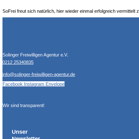
SoFrei freut sich natür­lich, hier wie­der ein­mal erfolg­reich ver­mit­telt
Solinger Freiwilligen Agentur e.V.
0212 25340835
info@solinger-freiwilligen-agentur.de
Facebook
Instagram
Envelope
Wir sind transparent!
Unser
Newsletter