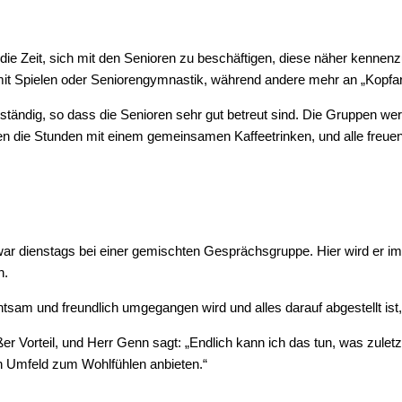
 die Zeit, sich mit den Senio­ren zu beschäf­ti­gen, die­se näher ken­nen­
it Spie­len oder Senio­ren­gym­nas­tik, wäh­rend ande­re mehr an „Kopf­ar­be
stän­dig, so dass die Senio­ren sehr gut betreut sind. Die Grup­pen we
 enden die Stun­den mit einem gemein­sa­men Kaf­fee­trin­ken, und alle freu
ar diens­tags bei einer gemisch­ten Gesprächs­grup­pe. Hier wird er
n.
t­sam und freund­lich umge­gan­gen wird und alles dar­auf abge­stellt ist,
o­ßer Vor­teil, und Herr Genn sagt: „End­lich kann ich das tun, was zuletzt
n Umfeld zum Wohl­füh­len anbieten.“