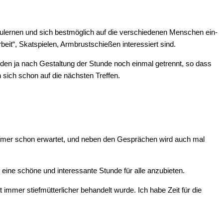
zu­ler­nen und sich best­mög­lich auf die ver­schie­de­nen Men­schen ein­
it“, Skat­spie­len, Arm­brust­schie­ßen inter­es­siert sind.
r­den ja nach Gestal­tung der Stun­de noch ein­mal getrennt, so dass
­en sich schon auf die nächs­ten Treffen.
 immer schon erwar­tet, und neben den Gesprä­chen wird auch mal
 eine schö­ne und inter­es­san­te Stun­de für alle anzubieten.
 immer stief­müt­ter­li­cher behan­delt wur­de. Ich habe Zeit für die