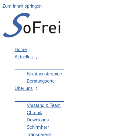
Zum Inhalt springen
Home
Aktu­el­les
Bera­tungs­ter­mi­ne
Bera­tungs­or­te
Über uns
Vor­stand & Team
Chro­nik
Down­loads
Schirm­herr
Trans­pa­renz