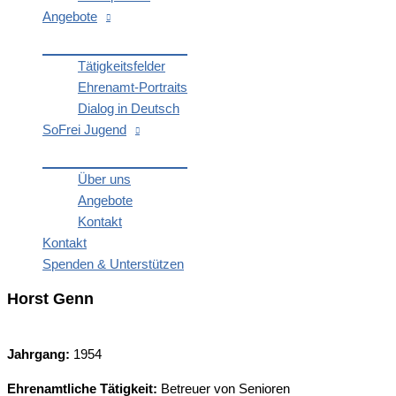
Ange­bo­te
Tätig­keits­fel­der
Ehren­amt-Por­­traits
Dia­log in Deutsch
SoFrei Jugend
Über uns
Ange­bo­te
Kon­takt
Kon­takt
Spen­den & Unterstützen
Horst Genn
Jahr­gang:
1954
Ehren­amt­li­che Tätig­keit:
Betreu­er von Senioren