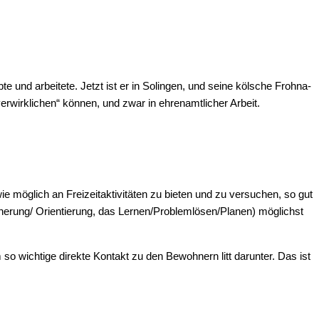
te und arbei­te­te. Jetzt ist er in Solin­gen, und sei­ne köl­sche Froh­na­
rk­li­chen“ kön­nen, und zwar in ehren­amt­li­cher Arbeit.
 mög­lich an Frei­zeit­ak­ti­vi­tä­ten zu bie­ten und zu ver­su­chen, so gut
nnerung/ Ori­en­tie­rung, das Lernen/Problemlösen/Planen) mög­lichst
o wich­ti­ge direk­te Kon­takt zu den Bewoh­nern litt dar­un­ter. Das ist