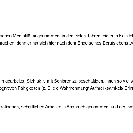
chen Men­ta­li­tät ange­nom­men, in den vie­len Jah­ren, die er in Köln leb­
­hen, denn er hat sich hier nach dem Ende sei­nes Berufs­le­bens „ver­wi
im gear­bei­tet. Sich aktiv mit Senio­ren zu beschäf­ti­gen, ihnen so viel wie
kogni­ti­ven Fähig­kei­ten (z. B. die Wahrnehmung/ Aufmerksamkeit/ Eri
a­ti­schen, schrift­li­chen Arbei­ten in Anspruch genom­men, und der ihm s