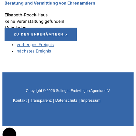
Bera­tung und Ver­mitt­lung von Ehrenamtlern
Elisabeth-Roock-Haus
Keine Veranstaltung gefunden!
Mehr laden
ZU DEN EHRENÄMTERN >
vorheriges Ereignis
nächstes Ereignis
Copyright © 2026
Solinger Freiwilligen Agentur e.V.
Kontakt
|
Transparenz
|
Datenschutz
|
Impressum