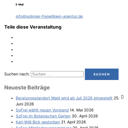
E-Mail
info@solinger-freiwilligen-agentur.de
Teile diese Veranstaltung
Suchen nach:
Neu­es­te Beiträge
Bera­tungs­stand­ort Wald wird ab Juli 2026 eingestellt
25.
Juni 2026
SoFrei wählt neu­en Vorstand
14. Mai 2026
SoFrei im Bota­ni­schen Garten
30. April 2026
Karl-Wil­li Bick gestorben
21. April 2026
SoFrei Mit­glie­der­ver­samm­lung
20. April 2026