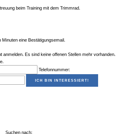
 Betreu­ung beim Trai­ning mit dem Trimmrad.
en Minu­ten eine Bestätigungsemail.
cht anmel­den. Es sind kei­ne offe­nen Stel­len mehr vorhanden.
e.
Tele­fon­num­mer:
Suchen nach: