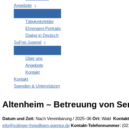
Ange­bo­te
Tätig­keits­fel­der
Ehren­amt-Por­­traits
Dia­log in Deutsch
SoFrei Jugend
Über uns
Ange­bo­te
Kon­takt
Kon­takt
Spen­den & Unterstützen
Alten­heim – Betreu­ung von Se
Datum und Zeit:
Nach Ver­ein­ba­rung / 2025–36
Ort:
Wald
Kon­takt
info@solinger-freiwilligen-agentur.de
Kon­takt-Tele­fon­num­mer:
(02