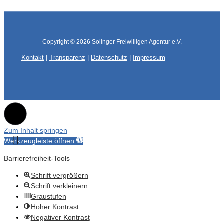
Copyright © 2026
Solinger Freiwilligen Agentur e.V.
Kontakt
|
Transparenz
|
Datenschutz
|
Impressum
Zum Inhalt springen
Werkzeugleiste öffnen
Barrierefreiheit-Tools
Schrift vergrößern
Schrift verkleinern
Graustufen
Hoher Kontrast
Negativer Kontrast