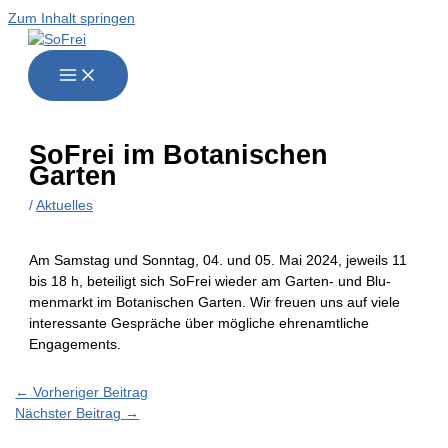
Zum Inhalt springen
SoFrei im Bota­ni­schen
Garten
/
Aktuelles
Am Sams­tag und Sonn­tag, 04. und 05. Mai 2024, jeweils 11
bis 18 h, betei­ligt sich SoFrei wie­der am Gar­ten- und Blu­
men­markt im Bota­ni­schen Gar­ten. Wir freu­en uns auf vie­le
inter­es­san­te Gesprä­che über mög­li­che ehren­amt­li­che
Engagements.
←
Vorheriger Beitrag
Nächster Beitrag
→