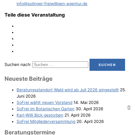
info@solinger-freiwilligen-agentur.de
Teile diese Veranstaltung
Suchen nach:
Neu­es­te Beiträge
Bera­tungs­stand­ort Wald wird ab Juli 2026 eingestellt
25.
Juni 2026
SoFrei wählt neu­en Vorstand
14. Mai 2026
SoFrei im Bota­ni­schen Garten
30. April 2026
Karl-Wil­li Bick gestorben
21. April 2026
SoFrei Mit­glie­der­ver­samm­lung
20. April 2026
Bera­tungs­ter­mi­ne