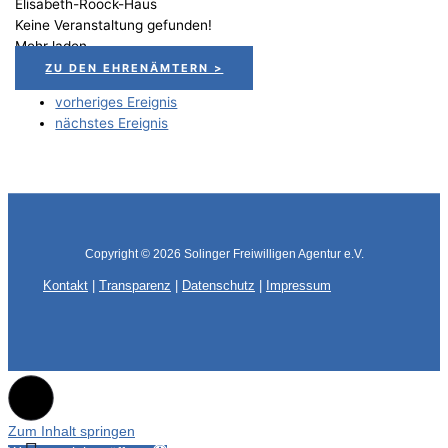
Elisabeth-Roock-Haus
Keine Veranstaltung gefunden!
Mehr laden
ZU DEN EHRENÄMTERN >
vorheriges Ereignis
nächstes Ereignis
Copyright © 2026
Solinger Freiwilligen Agentur e.V.
Kontakt
|
Transparenz
|
Datenschutz
|
Impressum
Zum Inhalt springen