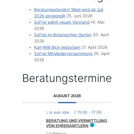
Bera­tungs­stand­ort Wald wird ab Juli
2026 eingestellt
25. Juni 2026
SoFrei wählt neu­en Vorstand
14. Mai
2026
SoFrei im Bota­ni­schen Garten
30. April
2026
Karl-Wil­li Bick gestorben
21. April 2026
SoFrei Mit­glie­der­ver­samm­lung
20. April
2026
Bera­tungs­ter­mi­ne
AUGUST 2026
15:00
-
17:00
10. AUG. 2026
BERA­TUNG UND VER­MITT­LUNG
VON EHRENAMTLERN
Kaffeehaus