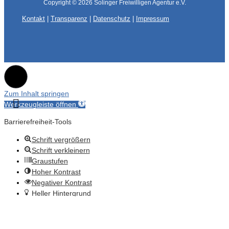
Copyright © 2026
Solinger Freiwilligen Agentur e.V.
Kontakt
|
Transparenz
|
Datenschutz
|
Impressum
Zum Inhalt springen
Werkzeugleiste öffnen
Barrierefreiheit-Tools
Schrift vergrößern
Schrift verkleinern
Graustufen
Hoher Kontrast
Negativer Kontrast
Heller Hintergrund
Links unterstreichen
Lesbare Schrift
Zurücksetzen