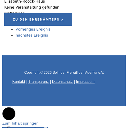
Elisabeth-Roock-Haus
Keine Veranstaltung gefunden!
Mehr laden
ZU DEN EHRENÄMTERN >
vorheriges Ereignis
nächstes Ereignis
Copyright © 2026
Solinger Freiwilligen Agentur e.V.
Kontakt
|
Transparenz
|
Datenschutz
|
Impressum
Zum Inhalt springen