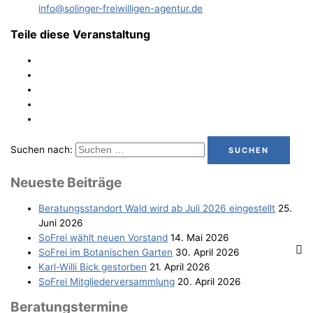
info@solinger-freiwilligen-agentur.de
Teile diese Veranstaltung
Suchen nach:
Neu­es­te Beiträge
Bera­tungs­stand­ort Wald wird ab Juli 2026 eingestellt
25.
Juni 2026
SoFrei wählt neu­en Vorstand
14. Mai 2026
SoFrei im Bota­ni­schen Garten
30. April 2026
Karl-Wil­li Bick gestorben
21. April 2026
SoFrei Mit­glie­der­ver­samm­lung
20. April 2026
Bera­tungs­ter­mi­ne