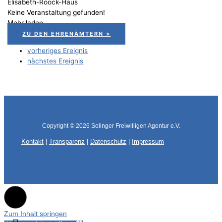
Elisabeth-Roock-Haus
Keine Veranstaltung gefunden!
Mehr laden
ZU DEN EHRENÄMTERN >
vorheriges Ereignis
nächstes Ereignis
Copyright © 2026
Solinger Freiwilligen Agentur e.V.
Kontakt
|
Transparenz
|
Datenschutz
|
Impressum
Zum Inhalt springen