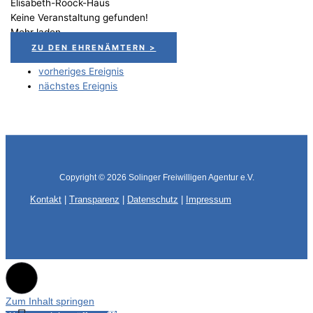
Elisabeth-Roock-Haus
Keine Veranstaltung gefunden!
Mehr laden
ZU DEN EHRENÄMTERN >
vorheriges Ereignis
nächstes Ereignis
Copyright © 2026
Solinger Freiwilligen Agentur e.V.
Kontakt
|
Transparenz
|
Datenschutz
|
Impressum
Zum Inhalt springen