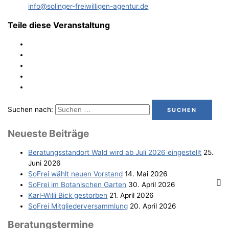
info@solinger-freiwilligen-agentur.de
Teile diese Veranstaltung
Suchen nach:
Neu­es­te Beiträge
Bera­tungs­stand­ort Wald wird ab Juli 2026 eingestellt
25.
Juni 2026
SoFrei wählt neu­en Vorstand
14. Mai 2026
SoFrei im Bota­ni­schen Garten
30. April 2026
Karl-Wil­li Bick gestorben
21. April 2026
SoFrei Mit­glie­der­ver­samm­lung
20. April 2026
Bera­tungs­ter­mi­ne