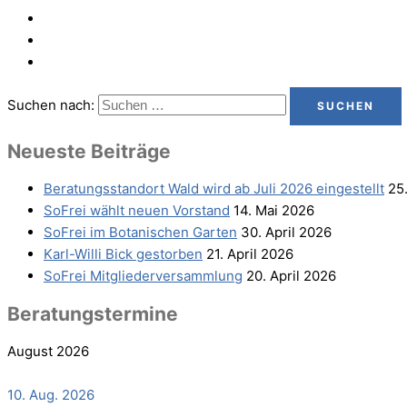
Suchen nach:
Neu­es­te Beiträge
Bera­tungs­stand­ort Wald wird ab Juli 2026 eingestellt
25
SoFrei wählt neu­en Vorstand
14. Mai 2026
SoFrei im Bota­ni­schen Garten
30. April 2026
Karl-Wil­li Bick gestorben
21. April 2026
SoFrei Mit­glie­der­ver­samm­lung
20. April 2026
Bera­tungs­ter­mi­ne
August 2026
10. Aug. 2026