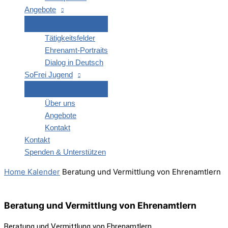
Ange­bo­te
Tätig­keits­fel­der
Ehren­amt-Por­­traits
Dia­log in Deutsch
SoFrei Jugend
Über uns
Ange­bo­te
Kon­takt
Kon­takt
Spen­den & Unterstützen
Home
Kalender
Bera­tung und Ver­mitt­lung von Ehrenamtlern
Bera­tung und Ver­mitt­lung von Ehrenamtlern
Bera­tung und Ver­mitt­lung von Ehrenamtlern