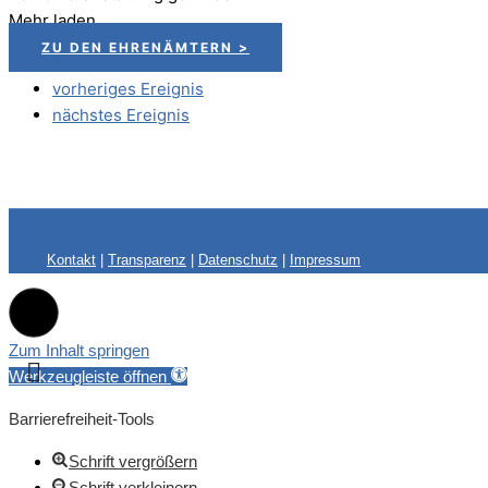
Mehr laden
ZU DEN EHRENÄMTERN >
vorheriges Ereignis
nächstes Ereignis
Kontakt
|
Transparenz
|
Datenschutz
|
Impressum
Zum Inhalt springen
Werkzeugleiste öffnen
Barrierefreiheit-Tools
Schrift vergrößern
Schrift verkleinern