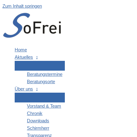
Zum Inhalt springen
Home
Aktu­el­les
Bera­tungs­ter­mi­ne
Bera­tungs­or­te
Über uns
Vor­stand & Team
Chro­nik
Down­loads
Schirm­herr
Trans­pa­renz