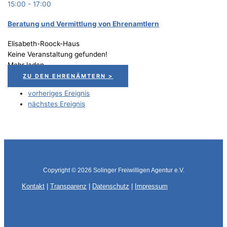
15:00
-
17:00
Bera­tung und Ver­mitt­lung von Ehrenamtlern
Elisabeth-Roock-Haus
Keine Veranstaltung gefunden!
Mehr laden
ZU DEN EHRENÄMTERN >
vorheriges Ereignis
nächstes Ereignis
Copyright © 2026
Solinger Freiwilligen Agentur e.V.
Kontakt
|
Transparenz
|
Datenschutz
|
Impressum