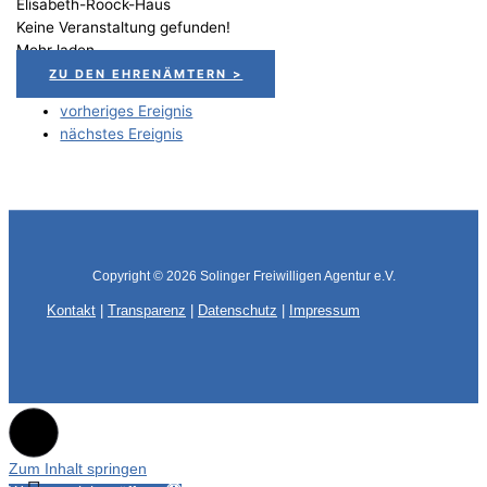
Elisabeth-Roock-Haus
Keine Veranstaltung gefunden!
Mehr laden
ZU DEN EHRENÄMTERN >
vorheriges Ereignis
nächstes Ereignis
Copyright © 2026
Solinger Freiwilligen Agentur e.V.
Kontakt
|
Transparenz
|
Datenschutz
|
Impressum
Zum Inhalt springen