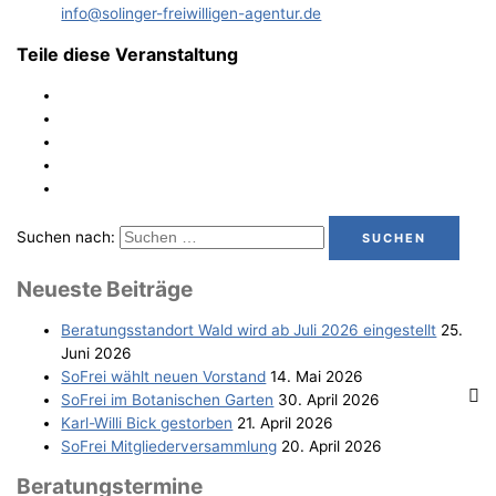
info@solinger-freiwilligen-agentur.de
Teile diese Veranstaltung
Suchen nach:
Neu­es­te Beiträge
Bera­tungs­stand­ort Wald wird ab Juli 2026 eingestellt
25.
Juni 2026
SoFrei wählt neu­en Vorstand
14. Mai 2026
SoFrei im Bota­ni­schen Garten
30. April 2026
Karl-Wil­li Bick gestorben
21. April 2026
SoFrei Mit­glie­der­ver­samm­lung
20. April 2026
Bera­tungs­ter­mi­ne