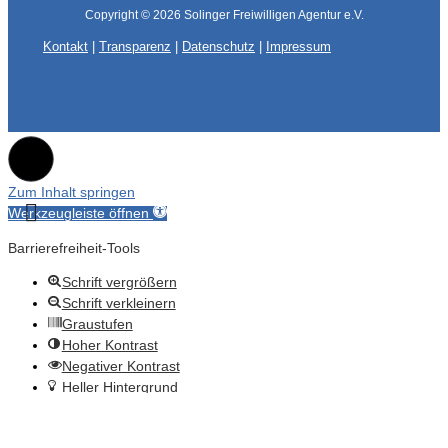
Copyright © 2026
Solinger Freiwilligen Agentur e.V.
Kontakt
|
Transparenz
|
Datenschutz
|
Impressum
Zum Inhalt springen
Werkzeugleiste öffnen
Barrierefreiheit-Tools
Schrift vergrößern
Schrift verkleinern
Graustufen
Hoher Kontrast
Negativer Kontrast
Heller Hintergrund
Links unterstreichen
Lesbare Schrift