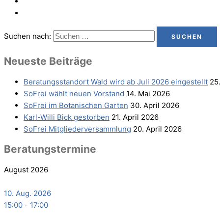
Suchen nach:
Neu­es­te Beiträge
Bera­tungs­stand­ort Wald wird ab Juli 2026 eingestellt
25
SoFrei wählt neu­en Vorstand
14. Mai 2026
SoFrei im Bota­ni­schen Garten
30. April 2026
Karl-Wil­li Bick gestorben
21. April 2026
SoFrei Mit­glie­der­ver­samm­lung
20. April 2026
Bera­tungs­ter­mi­ne
August 2026
10. Aug. 2026
15:00
-
17:00