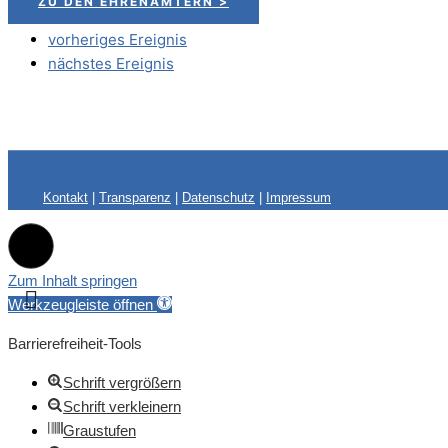
ZU DEN EHRENÄMTERN >
vorheriges Ereignis
nächstes Ereignis
Kontakt
|
Transparenz
|
Datenschutz
|
Impressum
Zum Inhalt springen
Werkzeugleiste öffnen
Barrierefreiheit-Tools
Schrift vergrößern
Schrift verkleinern
Graustufen