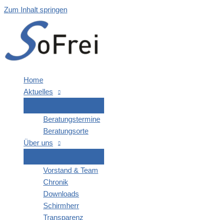
Zum Inhalt springen
Home
Aktu­el­les
Bera­tungs­ter­mi­ne
Bera­tungs­or­te
Über uns
Vor­stand & Team
Chro­nik
Down­loads
Schirm­herr
Trans­pa­renz