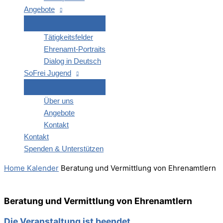
Ange­bo­te
Tätig­keits­fel­der
Ehren­amt-Por­­traits
Dia­log in Deutsch
SoFrei Jugend
Über uns
Ange­bo­te
Kon­takt
Kon­takt
Spen­den & Unterstützen
Home
Kalender
Bera­tung und Ver­mitt­lung von Ehrenamtlern
Bera­tung und Ver­mitt­lung von Ehrenamtlern
Die Veranstaltung ist beendet.