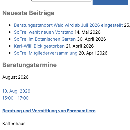
Neu­es­te Beiträge
Bera­tungs­stand­ort Wald wird ab Juli 2026 eingestellt
25
SoFrei wählt neu­en Vorstand
14. Mai 2026
SoFrei im Bota­ni­schen Garten
30. April 2026
Karl-Wil­li Bick gestorben
21. April 2026
SoFrei Mit­glie­der­ver­samm­lung
20. April 2026
Bera­tungs­ter­mi­ne
August 2026
10. Aug. 2026
15:00
-
17:00
Bera­tung und Ver­mitt­lung von Ehrenamtlern
Kaffeehaus