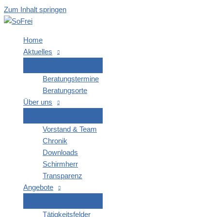
Zum Inhalt springen
Home
Aktu­el­les
Bera­tungs­ter­mi­ne
Bera­tungs­or­te
Über uns
Vor­stand & Team
Chro­nik
Down­loads
Schirm­herr
Trans­pa­renz
Ange­bo­te
Tätig­keits­fel­der