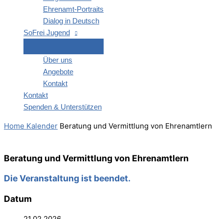
Ehren­amt-Por­­traits
Dia­log in Deutsch
SoFrei Jugend
Über uns
Ange­bo­te
Kon­takt
Kon­takt
Spen­den & Unterstützen
Home
Kalender
Bera­tung und Ver­mitt­lung von Ehrenamtlern
Bera­tung und Ver­mitt­lung von Ehrenamtlern
Die Veranstaltung ist beendet.
Datum
21.02.2026