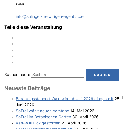
E-Mail
info@solinger-freiwilligen-agentur.de
Teile diese Veranstaltung
Suchen nach:
Neu­es­te Beiträge
Bera­tungs­stand­ort Wald wird ab Juli 2026 eingestellt
25.
Juni 2026
SoFrei wählt neu­en Vorstand
14. Mai 2026
SoFrei im Bota­ni­schen Garten
30. April 2026
Karl-Wil­li Bick gestorben
21. April 2026
SoFrei Mit­glie­der­ver­samm­lung
20. April 2026