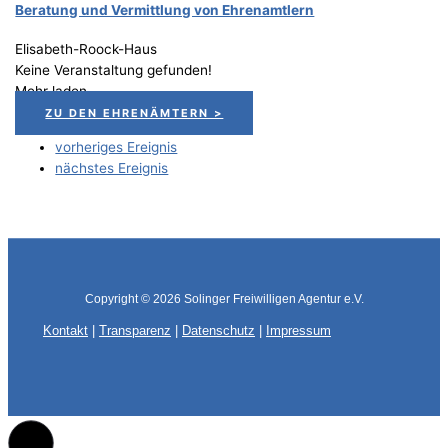
Bera­tung und Ver­mitt­lung von Ehrenamtlern
Elisabeth-Roock-Haus
Keine Veranstaltung gefunden!
Mehr laden
ZU DEN EHRENÄMTERN >
vorheriges Ereignis
nächstes Ereignis
Copyright © 2026
Solinger Freiwilligen Agentur e.V.
Kontakt
|
Transparenz
|
Datenschutz
|
Impressum