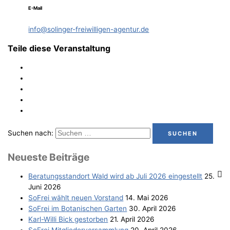
E-Mail
info@solinger-freiwilligen-agentur.de
Teile diese Veranstaltung
Suchen nach:
Neu­es­te Beiträge
Bera­tungs­stand­ort Wald wird ab Juli 2026 eingestellt
25.
Juni 2026
SoFrei wählt neu­en Vorstand
14. Mai 2026
SoFrei im Bota­ni­schen Garten
30. April 2026
Karl-Wil­li Bick gestorben
21. April 2026
SoFrei Mit­glie­der­ver­samm­lung
20. April 2026