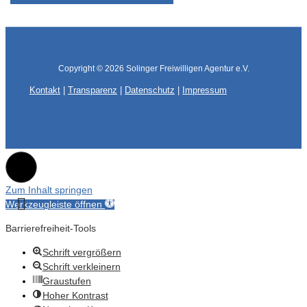
Copyright © 2026
Solinger Freiwilligen Agentur e.V.
Kontakt
|
Transparenz
|
Datenschutz
|
Impressum
Zum Inhalt springen
Werkzeugleiste öffnen
Barrierefreiheit-Tools
Schrift vergrößern
Schrift verkleinern
Graustufen
Hoher Kontrast