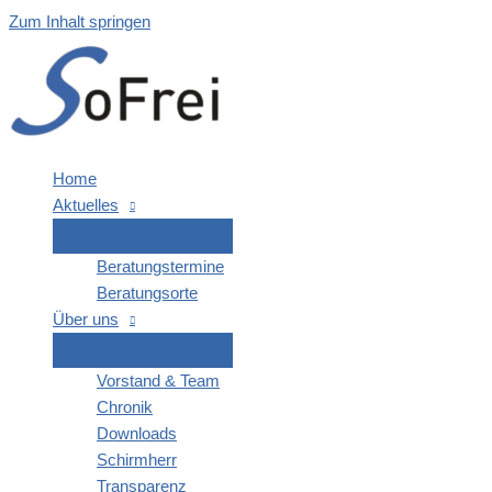
Zum Inhalt springen
Home
Aktu­el­les
Bera­tungs­ter­mi­ne
Bera­tungs­or­te
Über uns
Vor­stand & Team
Chro­nik
Down­loads
Schirm­herr
Trans­pa­renz