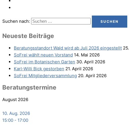
Suchen nach:
Neu­es­te Beiträge
Bera­tungs­stand­ort Wald wird ab Juli 2026 eingestellt
25
SoFrei wählt neu­en Vorstand
14. Mai 2026
SoFrei im Bota­ni­schen Garten
30. April 2026
Karl-Wil­li Bick gestorben
21. April 2026
SoFrei Mit­glie­der­ver­samm­lung
20. April 2026
Bera­tungs­ter­mi­ne
August 2026
10. Aug. 2026
15:00
-
17:00