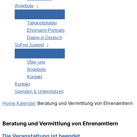
Ange­bo­te
Tätig­keits­fel­der
Ehren­amt-Por­­traits
Dia­log in Deutsch
SoFrei Jugend
Über uns
Ange­bo­te
Kon­takt
Kon­takt
Spen­den & Unterstützen
Home
Kalender
Bera­tung und Ver­mitt­lung von Ehrenamtlern
Bera­tung und Ver­mitt­lung von Ehrenamtlern
Die Veranstaltung ist beendet.