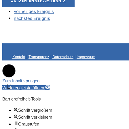
ZU DEN EHRENÄMTERN >
vorheriges Ereignis
nächstes Ereignis
Kontakt
|
Transparenz
|
Datenschutz
|
Impressum
Zum Inhalt springen
Werkzeugleiste öffnen
Barrierefreiheit-Tools
Schrift vergrößern
Schrift verkleinern
Graustufen