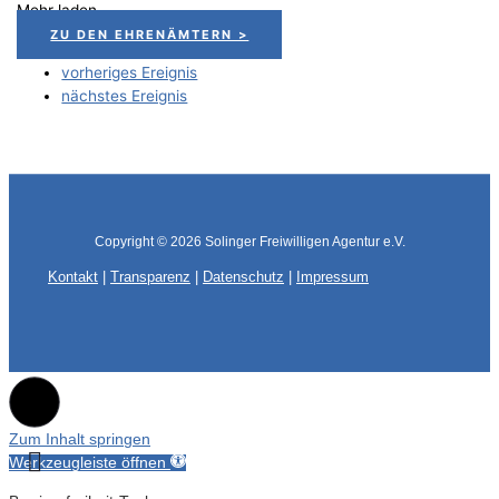
Mehr laden
ZU DEN EHRENÄMTERN >
vorheriges Ereignis
nächstes Ereignis
Copyright © 2026
Solinger Freiwilligen Agentur e.V.
Kontakt
|
Transparenz
|
Datenschutz
|
Impressum
Zum Inhalt springen
Werkzeugleiste öffnen