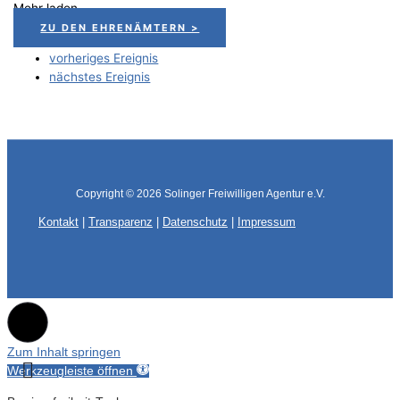
Mehr laden
ZU DEN EHRENÄMTERN >
vorheriges Ereignis
nächstes Ereignis
Copyright © 2026
Solinger Freiwilligen Agentur e.V.
Kontakt
|
Transparenz
|
Datenschutz
|
Impressum
Zum Inhalt springen
Werkzeugleiste öffnen