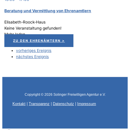
Bera­tung und Ver­mitt­lung von Ehrenamtlern
Elisabeth-Roock-Haus
Keine Veranstaltung gefunden!
Mehr laden
ZU DEN EHRENÄMTERN >
vorheriges Ereignis
nächstes Ereignis
Copyright © 2026
Solinger Freiwilligen Agentur e.V.
Kontakt
|
Transparenz
|
Datenschutz
|
Impressum