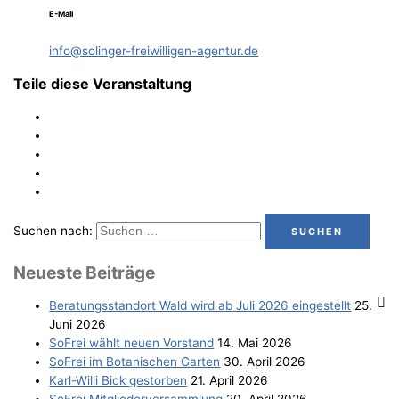
E-Mail
info@solinger-freiwilligen-agentur.de
Teile diese Veranstaltung
Suchen nach:
Neu­es­te Beiträge
Bera­tungs­stand­ort Wald wird ab Juli 2026 eingestellt
25.
Juni 2026
SoFrei wählt neu­en Vorstand
14. Mai 2026
SoFrei im Bota­ni­schen Garten
30. April 2026
Karl-Wil­li Bick gestorben
21. April 2026
SoFrei Mit­glie­der­ver­samm­lung
20. April 2026