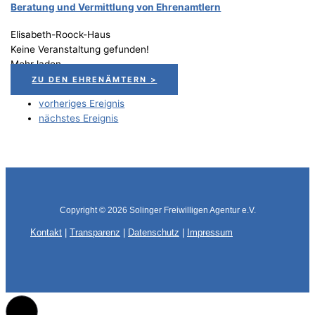
Bera­tung und Ver­mitt­lung von Ehrenamtlern
Elisabeth-Roock-Haus
Keine Veranstaltung gefunden!
Mehr laden
ZU DEN EHRENÄMTERN >
vorheriges Ereignis
nächstes Ereignis
Copyright © 2026
Solinger Freiwilligen Agentur e.V.
Kontakt
|
Transparenz
|
Datenschutz
|
Impressum