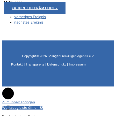
Mehr laden
ZU DEN EHRENÄMTERN >
vorheriges Ereignis
nächstes Ereignis
Copyright © 2026
Solinger Freiwilligen Agentur e.V.
Kontakt
|
Transparenz
|
Datenschutz
|
Impressum
Zum Inhalt springen
Werkzeugleiste öffnen